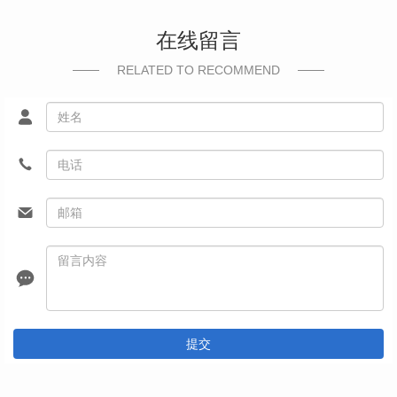
在线留言
RELATED TO RECOMMEND
提交