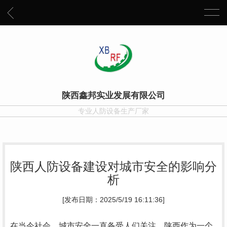
陕西鑫邦实业发展有限公司
专业人防设备生产厂家
陕西人防设备建设对城市安全的影响分
析
[发布日期：2025/5/19 16:11:36]
在当今社会，城市安全一直备受人们关注。陕西作为一个