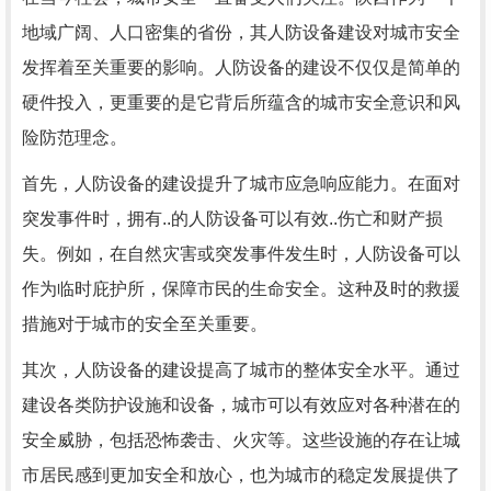
地域广阔、人口密集的省份，其人防设备建设对城市安全
发挥着至关重要的影响。人防设备的建设不仅仅是简单的
硬件投入，更重要的是它背后所蕴含的城市安全意识和风
险防范理念。
首先，人防设备的建设提升了城市应急响应能力。在面对
突发事件时，拥有..的人防设备可以有效..伤亡和财产损
失。例如，在自然灾害或突发事件发生时，人防设备可以
作为临时庇护所，保障市民的生命安全。这种及时的救援
措施对于城市的安全至关重要。
其次，人防设备的建设提高了城市的整体安全水平。通过
建设各类防护设施和设备，城市可以有效应对各种潜在的
安全威胁，包括恐怖袭击、火灾等。这些设施的存在让城
市居民感到更加安全和放心，也为城市的稳定发展提供了