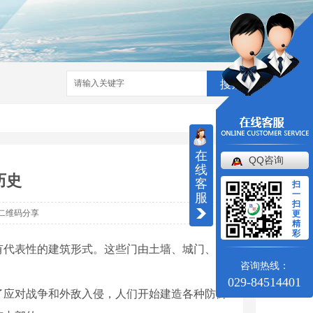
搜索
在
QQ咨询
线
历史
客
扫
一
服
扫
二维码分享
更
精
彩
有代表性的建筑形式。这些门由土墙、城门、瓮
咨询热线：
029-84514401
了应对战争和外敌入侵，人们开始建造各种防御