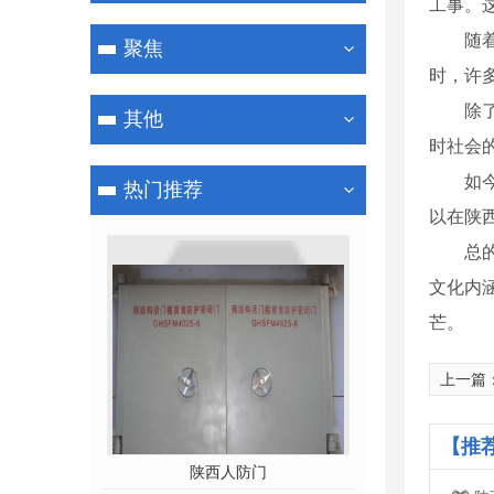
工事。
随
聚焦
时，许
除
其他
时社会
如
热门推荐
以在陕
总
文化内
芒。
上一篇
【推
陕西人防门