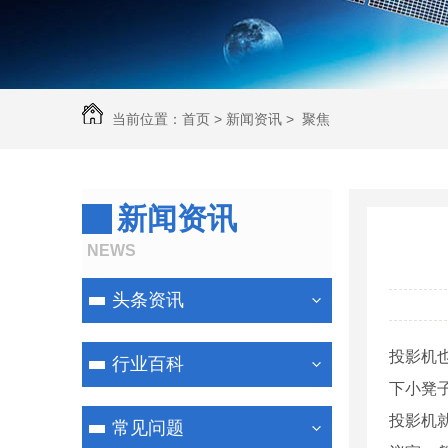
当前位置：
首页
>
新闻资讯
>
聚焦
新闻资讯
NEWS
头条资讯
投影机
行业百科
下小凳
投影机
常见问题