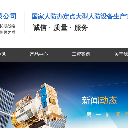
限公司
国家人防办定点大型人防设备生产
是长期战略
诚信 · 质量 · 服务
护民之盾
通风
产品中心
工程案例
关于我