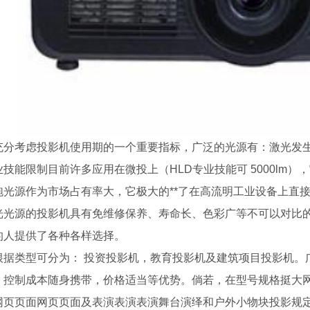
充分考虑投影机使用期的一个重要指标，广泛的光源有：激光发生
技能限制目前许多应用在微投上（HLD专业技能可 5000lm
泡光源作为市场占有率大，它极大的**了在高流明工业设备上直
光光源的投影机具有免维修保养、寿命长、色彩广等不可以对比
的人提供了各种各样选择。
根据类型可分为： 投资投影机，教育投影机及建筑项目投影机。
，控制成本随身携带，价格适当等优势。倘若，在型号规格挺大
网页页面网页页面及表演表演表演舞台演绎和户外小物块投影规