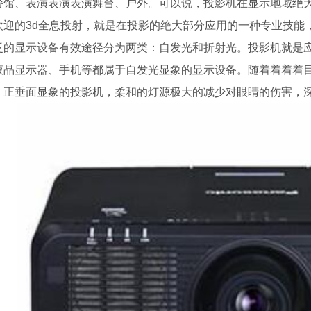
餐馆、表演表演表演舞台、户外。可以说，投影机在显示地域绝大
欢迎的3d全息投射，就是在投影的绝大部分应用的一种专业技能
泛的显示设备有效途径分为两类：自发光和折射光。投影机就是应
液晶显示器、手机等都属于自发光显象的显示设备。随着着着着
。正垂面显象的投影机，柔和的灯源极大的减少对眼睛的伤害，