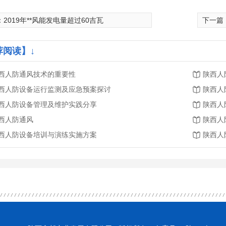
：
2019年**风能发电量超过60吉瓦
下一篇
荐阅读】↓
西人防通风技术的重要性
陕西人
西人防设备运行监测及应急预案探讨
陕西人
西人防设备管理及维护实践分享
陕西人
西人防通风
陕西人
西人防设备培训与演练实施方案
陕西人