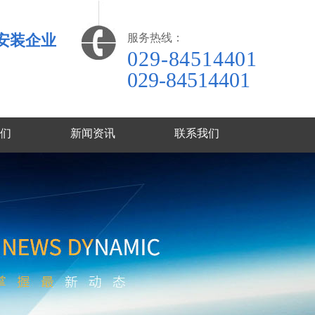
安装企业
服务热线：
029-84514401
029-84514401
们
新闻资讯
联系我们