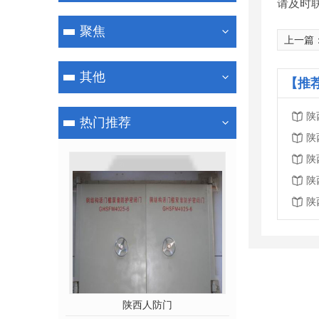
请及时
聚焦
上一篇
其他
【推
陕
热门推荐
陕
陕
陕
陕
陕西人防门