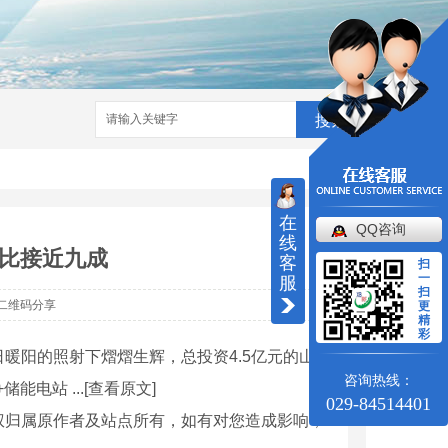
搜索
在
QQ咨询
线
比接近九成
客
扫
一
服
扫
二维码分享
更
精
彩
暖阳的照射下熠熠生辉，总投资4.5亿元的山
咨询热线：
电站 ...[查看原文]
029-84514401
权归属原作者及站点所有，如有对您造成影响，