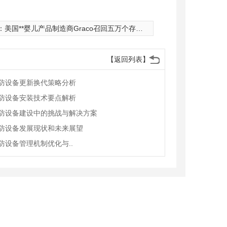
：
美国**婴儿产品制造商Graco召回五万个存在重大 隐患的婴儿摇篮配件
【返回列表】
防设备更新换代策略分析
防设备安装技术要点解析
防设备建设中的挑战与解决方案
防设备发展现状和未来展望
防设备管理机制优化与..